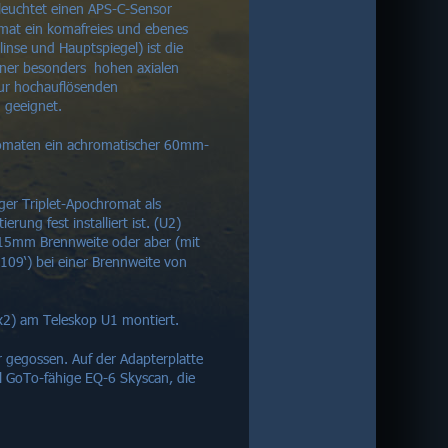
 leuchtet einen APS-C-Sensor 
rmat ein komafreies und ebenes 
inse und Hauptspiegel) ist die 
iner besonders  hohen axialen 
zur hochauflösenden 
 geeignet.
romaten ein achromatischer 60mm-
iger Triplet-Apochromat als 
rung fest installiert ist. (U2) 
 515mm Brennweite oder aber (mit 
109‘) bei einer Brennweite von 
(Ux2) am Teleskop U1 montiert.
gegossen. Auf der Adapterplatte 
ll GoTo-fähige EQ-6 Skyscan, die 