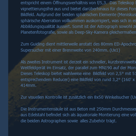
entspricht einem Öffnungsverhältnis von f/5,3.  Das Teleskop
vignettierungsfrei aus und bietet darüberhinaus für dieses Fo
Bildfeld. Aufgrund der beiden sphärischen Elemente (Meniskusl
sphärische Aberration vollkommen auskorrigiert, was sich in e
Abbildungsqualität äussert. Somit ist der Astrograph sowohl 
Planetenfotografie, sowie als Deep-Sky-Kamera gleichermaßen
Zum Guiding dient mittlerweile anstatt des 80mm ED-Apoch
Supersucher mit einer Brennweite von 240mm. (Ux1)
Als zweites Instrument ist derzeit ein schneller, kurzbrennweit
Weitfeldgerät im Einsatz, der parallel zum MN190 auf der Montie
Dieses Teleskop bietet wahlweise eine  Bildfeld von 2,5° mit
entsprechendem Reducer) eine Bildfeld von rund 3,2° (160‘ x 
414mm.
Zur visuellen Kontrolle ist zusätzlich ein 8x50 Winkelsucher 
Die Instrumentensäule ist aus Beton mit 250mm Durchmesser 
aus Edelstahl befindet sich als äquatoriale Montierung eine vo
die beiden Astrographen sowie  alles Zubehör trägt.