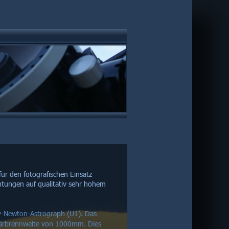
für den fotografischen Einsatz 
chtungen auf qualitativ sehr hohem 
v-Newton-Astrograph (U1). Das 
imärbrennweite von 1000mm. Dies 