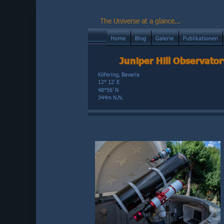
The Universe at a glance...
Juniper Hill Observator
Köfering, Bavaria
12° 12’ E
48°56’ N
344m N.N.