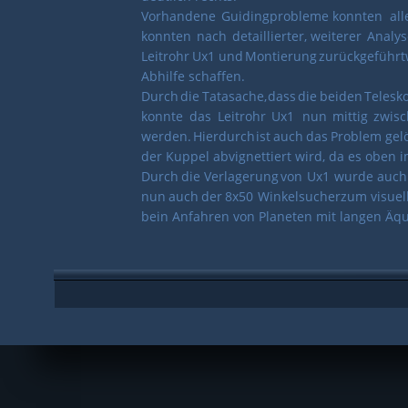
Vorhandene
Guidingprobleme
konnten
all
konnten
nach
detaillierter,
weiterer
Analys
Leitrohr
Ux1
und
Montierung
zurückgeführt
Abhilfe schaffen. 
Durch
die
Tatasache,
dass
die
beiden
Telesk
konnte
das
Leitrohr
Ux1
nun
mittig
zwis
werden.
Hierdurch
ist
auch
das
Problem
gelö
der Kuppel abvignettiert wird, da es oben 
Durch
die
Verlagerung
von
Ux1
wurde
auch
nun
auch
der
8x50
Winkelsucher
zum
visuel
bein Anfahren von Planeten mit langen Äqu