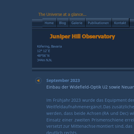
The Universe at a glance...
Juniper Hill Observatory
Köfering, Bavaria
12° 12’ E
48°56’ N
344m N.N.
September 2023
Einbau der Widefield-Optik U2 sowie Neua
Im
Frühjahr
2023
wurde
das
Equipment
de
Weitfeldaufnahmen
ergänzt.
Das
zusätzlich
werden,
dass
beide
Achsen
(RA
und
Dec)
w
Einsatz
einer
zweiten
Prismenschiene
erre
versetzt
zur
Mittenachse
montiert
sind,
das
deutlich rechts.